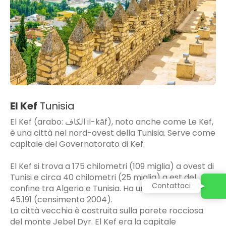
El Kef
Tunisia
El Kef (arabo: الكاف il-kāf), noto anche come Le Kef,
è una città nel nord-ovest della Tunisia. Serve come
capitale del Governatorato di Kef.
El Kef si trova a 175 chilometri (109 miglia) a ovest di
Tunisi e circa 40 chilometri (25 miglia) a est del
Contattaci
confine tra Algeria e Tunisia. Ha una popolazione di
45.191 (censimento 2004).
La città vecchia è costruita sulla parete rocciosa
del monte Jebel Dyr. El Kef era la capitale